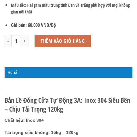
Màu sắc:
Hai gam màu trung tính Đen và Trắng phù hợp với mọi không
gian nội thất.
Giá bán: 60.000 VNĐ/Bộ
Bản Lề Đóng Cửa Tự Động - K1 số lượng
THÊM VÀO GIỎ HÀNG
MÔ TẢ
ĐÁNH GIÁ (0)
Bản Lề Đóng Cửa Tự Động 3A: Inox 304 Siêu Bền
– Chịu Tải Trọng 120kg
Chất liệu:
Inox 304
Tải trọng siêu khủng:
15kg
–
120kg