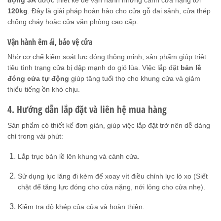
động 3A
được thiết kế để vận hành những cánh cửa nặng tới
120kg
. Đây là giải pháp hoàn hảo cho cửa gỗ đại sảnh, cửa thép
chống cháy hoặc cửa văn phòng cao cấp.
Vận hành êm ái, bảo vệ cửa
Nhờ cơ chế kiểm soát lực đóng thông minh, sản phẩm giúp triệt
tiêu tình trạng cửa bị dập mạnh do gió lùa. Việc lắp đặt
bản lề
đóng cửa tự động
giúp tăng tuổi thọ cho khung cửa và giảm
thiểu tiếng ồn khó chịu.
4. Hướng dẫn lắp đặt và liên hệ mua hàng
Sản phẩm có thiết kế đơn giản, giúp việc lắp đặt trở nên dễ dàng
chỉ trong vài phút:
Lắp trục bản lề lên khung và cánh cửa.
Sử dụng lục lăng đi kèm để xoay vít điều chỉnh lực lò xo (Siết
chặt để tăng lực đóng cho cửa nặng, nới lỏng cho cửa nhẹ).
Kiểm tra độ khép của cửa và hoàn thiện.