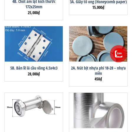
4B. Chốt âm lật kích thước
3A. Giấy tổ ong (Honeycomb paper)
172x25mm
15,000
₫
25,000
₫
2A. Nút bịt nhựa phi 18-28 – nhựa
5B. Bản lề lá cầu vồng 4.5x4x3
mền
28,000
₫
450
₫