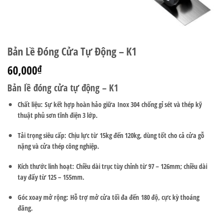
Bản Lề Đóng Cửa Tự Động – K1
60,000
₫
Bản lề đóng cửa tự động – K1
Chất liệu:
Sự kết hợp hoàn hảo giữa
Inox 304
chống gỉ sét và thép kỹ
thuật phủ sơn tĩnh điện 3 lớp.
Tải trọng siêu cấp:
Chịu lực từ
15kg đến 120kg
, dùng tốt cho cả cửa gỗ
nặng và cửa thép công nghiệp.
Kích thước linh hoạt:
Chiều dài trục tùy chỉnh từ 97 – 126mm; chiều dài
tay đẩy từ 125 – 155mm.
Góc xoay mở rộng:
Hỗ trợ mở cửa tối đa đến
180 độ
, cực kỳ thoáng
đãng.