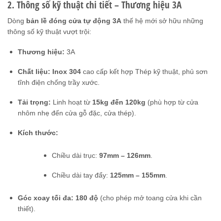
2. Thông số kỹ thuật chi tiết – Thương hiệu 3A
Dòng
bản lề đóng cửa tự động 3A
thế hệ mới sở hữu những
thông số kỹ thuật vượt trội:
Thương hiệu:
3A
Chất liệu:
Inox 304
cao cấp kết hợp Thép kỹ thuật, phủ sơn
tĩnh điện chống trầy xước.
Tải trọng:
Linh hoạt từ
15kg đến 120kg
(phù hợp từ cửa
nhôm nhẹ đến cửa gỗ đặc, cửa thép).
Kích thước:
Chiều dài trục:
97mm – 126mm
.
Chiều dài tay đẩy:
125mm – 155mm
.
Góc xoay tối đa:
180 độ
(cho phép mở toang cửa khi cần
thiết).