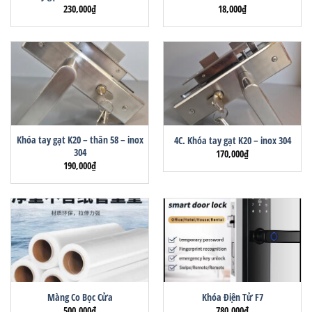
230,000
₫
18,000
₫
Khóa tay gạt K20 – thân 58 – inox
4C. Khóa tay gạt K20 – inox 304
304
170,000
₫
190,000
₫
Màng Co Bọc Cửa
Khóa Điện Tử F7
500,000
₫
780,000
₫