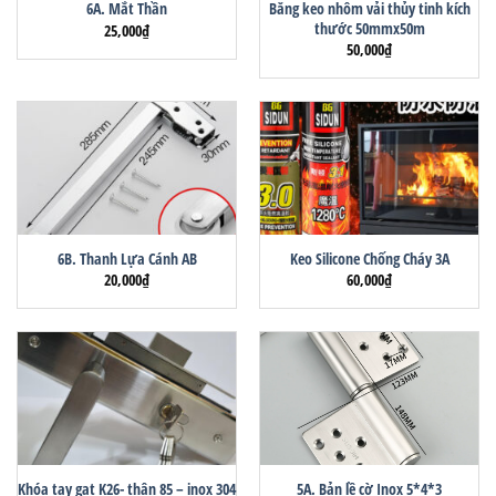
Băng keo nhôm vải thủy tinh kích
6A. Mắt Thần
thước 50mmx50m
25,000
₫
50,000
₫
6B. Thanh Lựa Cánh AB
Keo Silicone Chống Cháy 3A
20,000
₫
60,000
₫
Khóa tay gạt K26- thân 85 – inox 304
5A. Bản lề cờ Inox 5*4*3