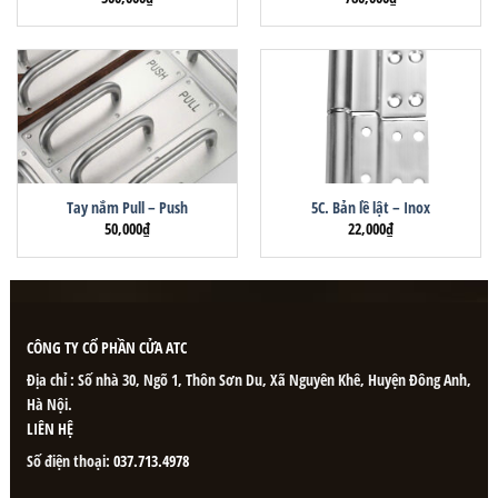
Tay nắm Pull – Push
5C. Bản lề lật – Inox
50,000
₫
22,000
₫
CÔNG TY CỔ PHẦN CỬA ATC
Địa chỉ : Số nhà 30, Ngõ 1, Thôn Sơn Du, Xã Nguyên Khê, Huyện Đông Anh,
Hà Nội.
LIÊN HỆ
Số điện thoại:
037.713.4978