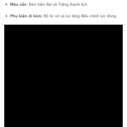
Màu sắc:
Đen hiện đại và Trắng thanh lịch.
Phụ kiện đi kèm:
Bộ ốc vít và lục lăng điều chỉnh lực đóng.