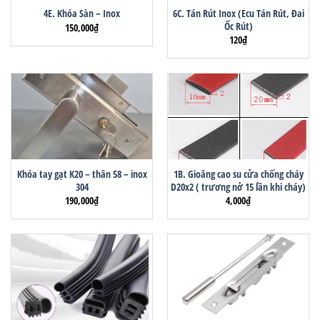
6C. Tán Rút Inox (Ecu Tán Rút, Đai
4E. Khóa Sàn – Inox
Ốc Rút)
150,000
₫
120
₫
Khóa tay gạt K20 – thân 58 – inox
1B. Gioăng cao su cửa chống cháy
304
D20x2 ( trương nở 15 lần khi cháy)
190,000
₫
4,000
₫