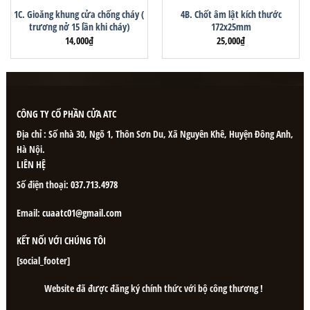
1C. Gioăng khung cửa chống cháy (
4B. Chốt âm lật kích thước
trương nở 15 lần khi cháy)
172x25mm
14,000
₫
25,000
₫
CÔNG TY CỔ PHẦN CỬA ATC
Địa chỉ : Số nhà 30, Ngõ 1, Thôn Sơn Du, Xã Nguyên Khê, Huyện Đông Anh,
Hà Nội.
LIÊN HỆ
Số điện thoại:
037.713.4978
Email:
cuaatc01@gmail.com
KẾT NỐI VỚI CHÚNG TÔI
[social_footer]
Website đã được đăng ký chính thức với bộ công thương !