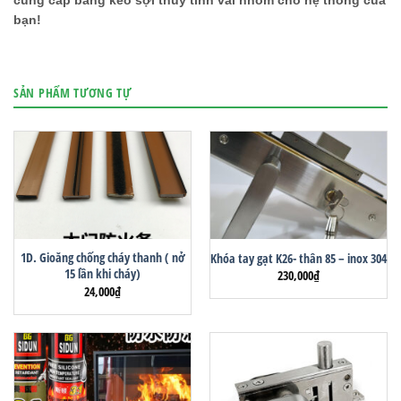
bạn!
SẢN PHẨM TƯƠNG TỰ
1D. Gioăng chống cháy thanh ( nở
Khóa tay gạt K26- thân 85 – inox 304
15 lần khi cháy)
230,000
₫
24,000
₫