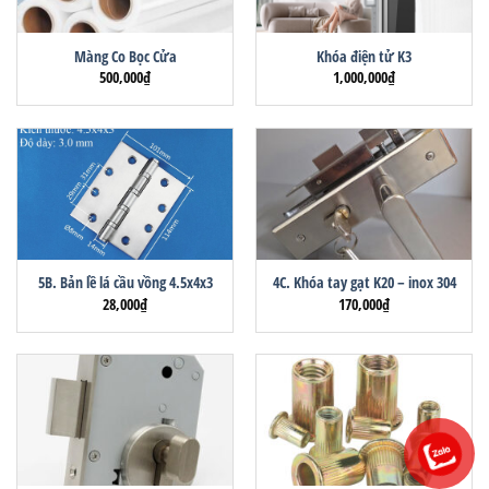
Màng Co Bọc Cửa
Khóa điện tử K3
500,000
₫
1,000,000
₫
5B. Bản lề lá cầu vồng 4.5x4x3
4C. Khóa tay gạt K20 – inox 304
28,000
₫
170,000
₫