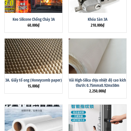
Keo Silicone Chống Cháy 3A
Khóa Sàn 3A
60,000
₫
210,000
₫
Vải High-Silica chịu nhiệt độ cao kích
3A. Giấy tổ ong (Honeycomb paper)
thước 0.75mmx0.92mx50m
15,000
₫
2,250,000
₫