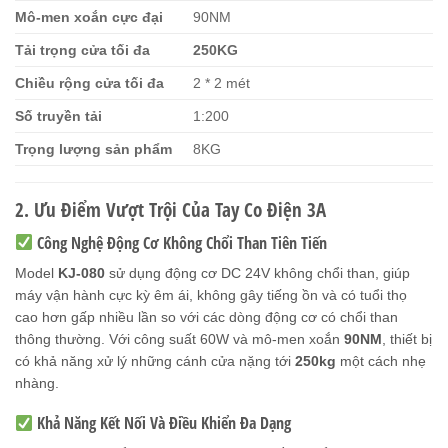
Mô-men xoắn cực đại
90NM
Tải trọng cửa tối đa
250KG
Chiều rộng cửa tối đa
2 * 2 mét
Số truyền tải
1:200
Trọng lượng sản phẩm
8KG
2. Ưu Điểm Vượt Trội Của Tay Co Điện 3A
Công Nghệ Động Cơ Không Chổi Than Tiên Tiến
Model
KJ-080
sử dụng động cơ DC 24V không chổi than, giúp
máy vận hành cực kỳ êm ái, không gây tiếng ồn và có tuổi thọ
cao hơn gấp nhiều lần so với các dòng động cơ có chổi than
thông thường. Với công suất 60W và mô-men xoắn
90NM
, thiết bị
có khả năng xử lý những cánh cửa nặng tới
250kg
một cách nhẹ
nhàng.
Khả Năng Kết Nối Và Điều Khiển Đa Dạng