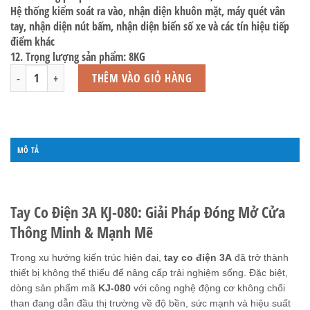
Hệ thống kiểm soát ra vào, nhận diện khuôn mặt, máy quét vân
tay, nhận diện nút bấm, nhận diện biển số xe và các tín hiệu tiếp
điểm khác
12. Trọng lượng sản phẩm: 8KG
Tay Co Điện 3A KJ-080 số lượng
THÊM VÀO GIỎ HÀNG
MÔ TẢ
ĐÁNH GIÁ (0)
Tay Co Điện 3A KJ-080: Giải Pháp Đóng Mở Cửa
Thông Minh & Mạnh Mẽ
Trong xu hướng kiến trúc hiện đại,
tay co điện 3A
đã trở thành
thiết bị không thể thiếu để nâng cấp trải nghiệm sống. Đặc biệt,
dòng sản phẩm mã
KJ-080
với công nghệ động cơ không chổi
than đang dẫn đầu thị trường về độ bền, sức mạnh và hiệu suất