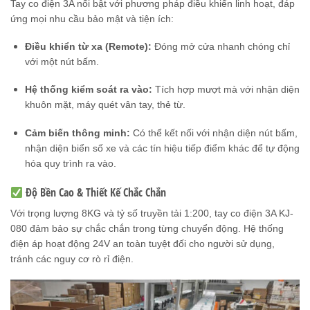
Tay co điện 3A nổi bật với phương pháp điều khiển linh hoạt, đáp
ứng mọi nhu cầu bảo mật và tiện ích:
Điều khiển từ xa (Remote):
Đóng mở cửa nhanh chóng chỉ
với một nút bấm.
Hệ thống kiểm soát ra vào:
Tích hợp mượt mà với nhận diện
khuôn mặt, máy quét vân tay, thẻ từ.
Cảm biến thông minh:
Có thể kết nối với nhận diện nút bấm,
nhận diện biển số xe và các tín hiệu tiếp điểm khác để tự động
hóa quy trình ra vào.
Độ Bền Cao & Thiết Kế Chắc Chắn
Với trọng lượng 8KG và tỷ số truyền tải 1:200, tay co điện 3A KJ-
080 đảm bảo sự chắc chắn trong từng chuyển động. Hệ thống
điện áp hoạt động 24V an toàn tuyệt đối cho người sử dụng,
tránh các nguy cơ rò rỉ điện.