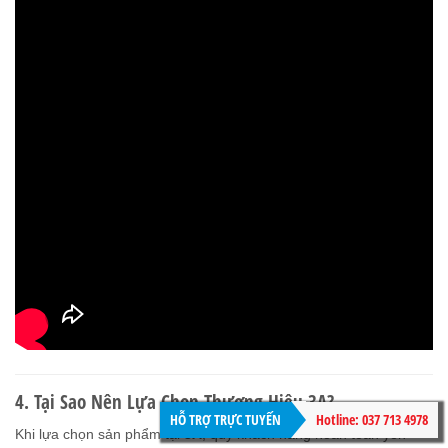
4. Tại Sao Nên Lựa Chọn Thương Hiệu 3A?
HỖ TRỢ TRỰC TUYẾN
Hotline: 037 713 4978
Khi lựa chọn sản phẩm tại
3A
, quý khách hàng hoàn toàn yên