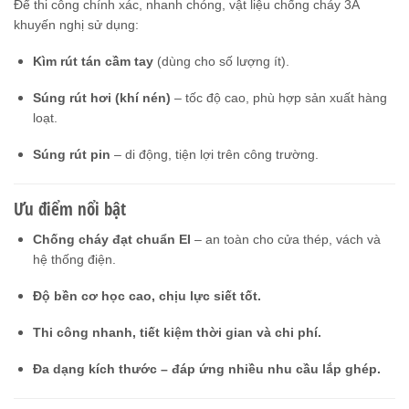
Để thi công chính xác, nhanh chóng, vật liệu chống cháy 3A
khuyến nghị sử dụng:
Kìm rút tán cầm tay
(dùng cho số lượng ít).
Súng rút hơi (khí nén)
– tốc độ cao, phù hợp sản xuất hàng
loạt.
Súng rút pin
– di động, tiện lợi trên công trường.
Ưu điểm nổi bật
Chống cháy đạt chuẩn EI
– an toàn cho cửa thép, vách và
hệ thống điện.
Độ bền cơ học cao, chịu lực siết tốt.
Thi công nhanh, tiết kiệm thời gian và chi phí.
Đa dạng kích thước – đáp ứng nhiều nhu cầu lắp ghép.