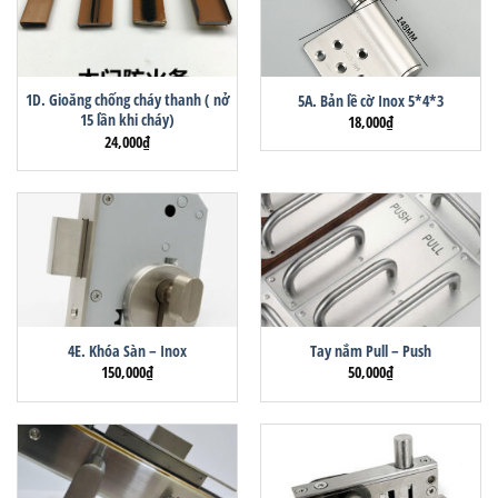
1D. Gioăng chống cháy thanh ( nở
5A. Bản lề cờ Inox 5*4*3
15 lần khi cháy)
18,000
₫
24,000
₫
4E. Khóa Sàn – Inox
Tay nắm Pull – Push
150,000
₫
50,000
₫