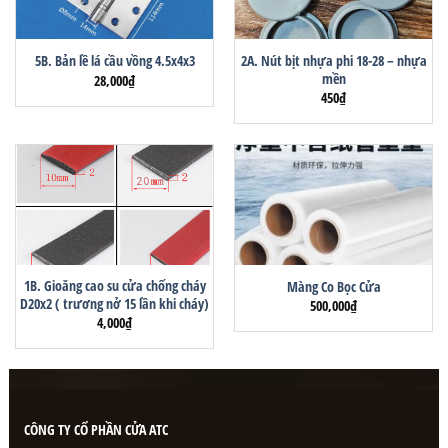
2A. Nút bịt nhựa phi 18-28 – nhựa
5B. Bản lề lá cầu vồng 4.5x4x3
mền
28,000
₫
450
₫
1B. Gioăng cao su cửa chống cháy
Màng Co Bọc Cửa
D20x2 ( trương nở 15 lần khi cháy)
500,000
₫
4,000
₫
CÔNG TY CỔ PHẦN CỬA ATC