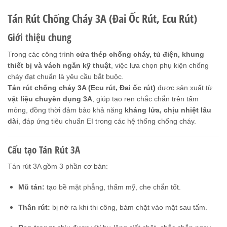
Tán Rút Chống Cháy 3A (Đai Ốc Rút, Ecu Rút)
Giới thiệu chung
Trong các công trình
cửa thép chống cháy, tủ điện, khung
thiết bị và vách ngăn kỹ thuật
, việc lựa chọn phụ kiện chống
cháy đạt chuẩn là yêu cầu bắt buộc.
Tán rút chống cháy 3A (Ecu rút, Đai ốc rút)
được sản xuất từ
vật liệu chuyên dụng 3A
, giúp tạo ren chắc chắn trên tấm
mỏng, đồng thời đảm bảo khả năng
kháng lửa, chịu nhiệt lâu
dài
, đáp ứng tiêu chuẩn EI trong các hệ thống chống cháy.
Cấu tạo Tán Rút 3A
Tán rút 3A gồm 3 phần cơ bản:
Mũ tán:
tạo bề mặt phẳng, thẩm mỹ, che chắn tốt.
Thân rút:
bị nở ra khi thi công, bám chặt vào mặt sau tấm.