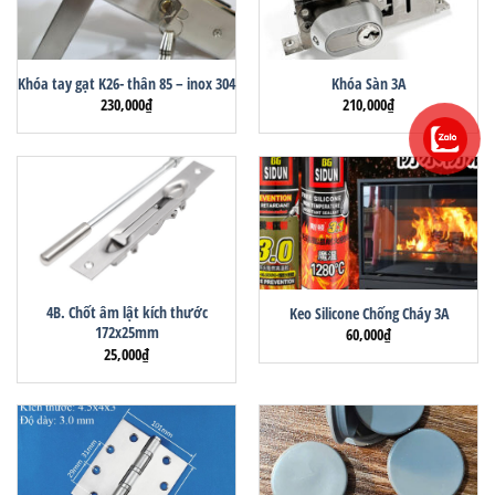
Khóa tay gạt K26- thân 85 – inox 304
Khóa Sàn 3A
230,000
₫
210,000
₫
4B. Chốt âm lật kích thước
Keo Silicone Chống Cháy 3A
172x25mm
60,000
₫
25,000
₫