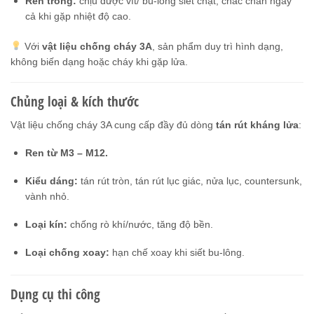
Ren trong:
chịu được vít/ bu-lông siết chặt, chắc chắn ngay
cả khi gặp nhiệt độ cao.
Với
vật liệu chống cháy 3A
, sản phẩm duy trì hình dạng,
không biến dạng hoặc cháy khi gặp lửa.
Chủng loại & kích thước
Vật liệu chống cháy 3A cung cấp đầy đủ dòng
tán rút kháng lửa
:
Ren từ M3 – M12.
Kiểu dáng:
tán rút tròn, tán rút lục giác, nửa lục, countersunk,
vành nhỏ.
Loại kín:
chống rò khí/nước, tăng độ bền.
Loại chống xoay:
hạn chế xoay khi siết bu-lông.
Dụng cụ thi công