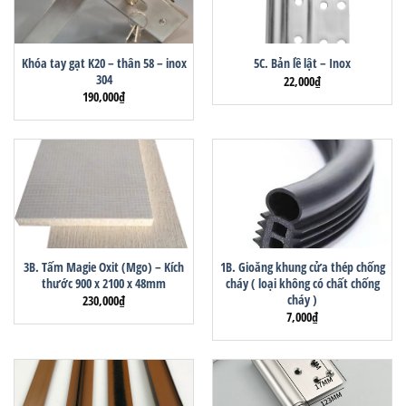
Khóa tay gạt K20 – thân 58 – inox
5C. Bản lề lật – Inox
304
22,000
₫
190,000
₫
3B. Tấm Magie Oxit (Mgo) – Kích
1B. Gioăng khung cửa thép chống
thước 900 x 2100 x 48mm
cháy ( loại không có chất chống
cháy )
230,000
₫
7,000
₫