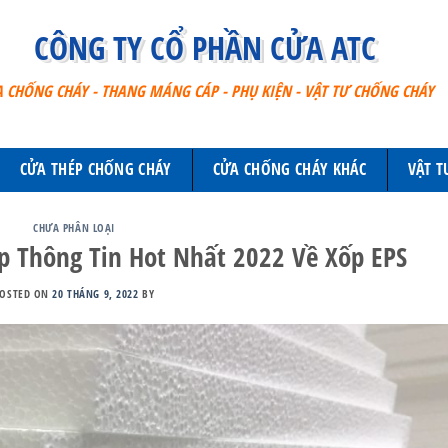
CÔNG TY CỔ PHẦN CỬA ATC
 CHỐNG CHÁY - THANG MÁNG CÁP - PHỤ KIỆN - VẬT TƯ CHỐNG CHÁY
CỬA THÉP CHỐNG CHÁY
CỬA CHỐNG CHÁY KHÁC
VẬT T
CHƯA PHÂN LOẠI
ợp Thông Tin Hot Nhất 2022 Về Xốp EPS
POSTED ON
20 THÁNG 9, 2022
BY