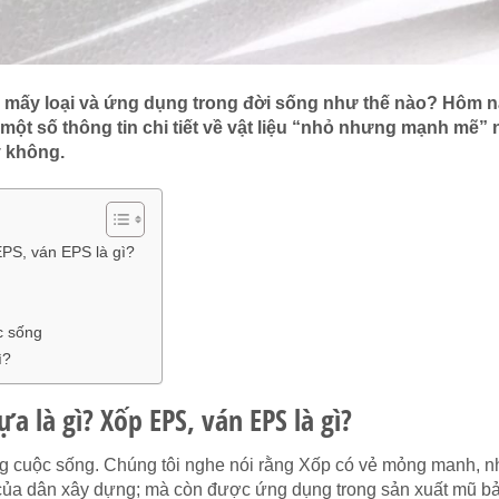
ó mấy loại và ứng dụng trong đời sống như thế nào? Hôm n
ột số thông tin chi tiết về vật liệu “nhỏ nhưng mạnh mẽ” 
y không.
EPS, ván EPS là gì?
c sống
ì?
ựa là gì? Xốp EPS, ván EPS là gì?
g cuộc sống. Chúng tôi nghe nói rằng Xốp có vẻ mỏng manh, 
c của dân xây dựng; mà còn được ứng dụng trong sản xuất mũ b