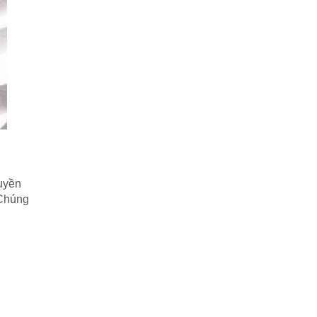
huyền
 Chúng