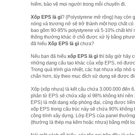
hiểm, bảo vệ mọi người trong mỗi chuyến đi.
Xốp EPS là gì
? (Polystyrene mở rộng) hay còn g
nóng và trương nở sẽ trở thành một hợp chất c
bao gồm 90-95% polystyrene và 5-10% chất khí 
thông thường khác ở chỗ được xử lý bằng phương
đã hiểu
Xốp EPS là gì
chưa?
Nếu bạn đã hiểu
xốp EPS là gì
thì bây giờ hãy 
những dạng cấu tạo khác của xốp EPS, nó được 
Trong quá trình gia nhiệt, các hạt nhựa xốp nhỏ 
chắn hơn, tùy theo mục đích sử dụng sẽ được đ
Xốp (xốp nhựa) là kết cấu chứa 3.000.000 đến 6.
phân tử EPS sẽ chứa xấp xỉ 98% không khí nên x
EPS) là một dạng xốp phóng đại, cũng được liên 
xốp EPS trong cấu trúc này sẽ chứa 90% không k
công trình xây dựng. Lớp EPS của panel thường 
(thường là thép mạ kẽm hoặc nhựa) bằng một lo