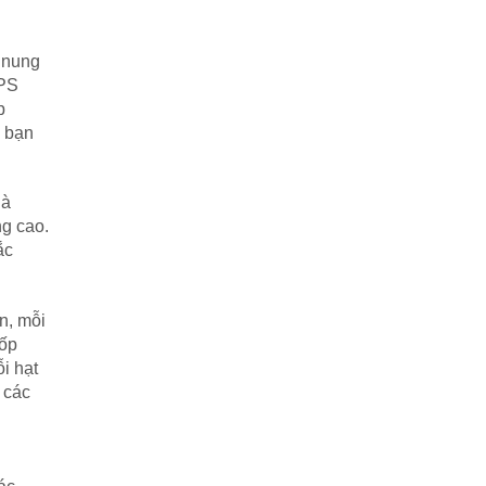
c nung
EPS
p
ì bạn
là
g cao.
ắc
n, mỗi
Xốp
i hạt
 các