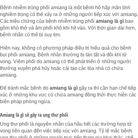
Bệnh nhiễm trùng phổi amiang là một bệnh hô hấp mãn tính
nghiêm trọng có thể xảy ra ở những người tiếp xúc với amiang.
Các triệu chứng của bệnh nhiễm trùng phổi
amiang là gì
bao
gồm khó thở và âm phổi khô khi hít vào. Với thời gian dài hơn,
bệnh nhân có thể bị suy tim.
Hiện nay, không có phương pháp điều trị hiệu quả cho bệnh
bụi phổi amiang. Bệnh nhân thường bị tàn tật và đôi khi tử
vong. Viêm phổi do amiang có thể phát triển ở những người
thường xuyên phá hủy hoặc cải tạo các tòa nhà có chứa
amiang.
Để tránh mắc bệnh do
amiang là gì
gây ra thì cần hạn chế tiếp
xúc ở những khu vực có chứa amiang đồng thời thực hiện các
biện pháp phòng ngừa.
Amiang là gì sẽ gây ra ung thư phổi
Ung thư phổi là nguyên nhân của hầu hết các trường hợp tử
vong liên quan đến việc tiếp xúc với amiang. Tỷ lệ mắc bệnh
ung thư phổi ở những người trực tiếp tham gia khai thác, chế