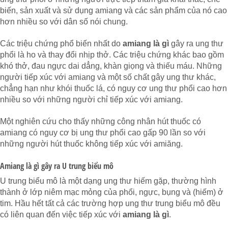
biến, sản xuất và sử dụng amiang và các sản phẩm của nó cao
hơn nhiều so với dân số nói chung.
Các triệu chứng phổ biến nhất do
amiang là gì
gây ra ung thư
phổi là ho và thay đổi nhịp thở. Các triệu chứng khác bao gồm
khó thở, đau ngực dai dẳng, khàn giọng và thiếu máu. Những
người tiếp xúc với amiang và một số chất gây ung thư khác,
chẳng hạn như khói thuốc lá, có nguy cơ ung thư phổi cao hơn
nhiều so với những người chỉ tiếp xúc với amiang.
Một nghiên cứu cho thấy những công nhân hút thuốc có
amiang có nguy cơ bị ung thư phổi cao gấp 90 lần so với
những người hút thuốc không tiếp xúc với amiăng.
Amiang là gì gây ra U trung biểu mô
U trung biểu mô là một dạng ung thư hiếm gặp, thường hình
thành ở lớp niêm mạc mỏng của phổi, ngực, bụng và (hiếm) ở
tim. Hầu hết tất cả các trường hợp ung thư trung biểu mô đều
có liên quan đến việc tiếp xúc với
amiang là gì
.