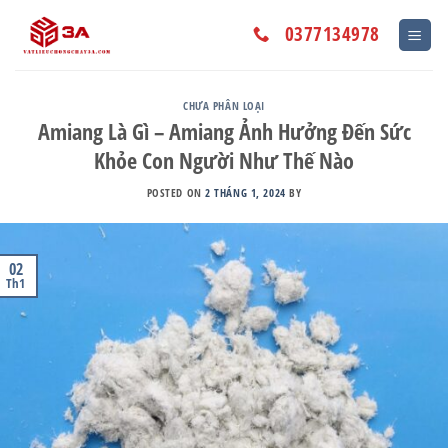
Skip
to
0377134978
content
CHƯA PHÂN LOẠI
Amiang Là Gì – Amiang Ảnh Hưởng Đến Sức
Khỏe Con Người Như Thế Nào
POSTED ON
2 THÁNG 1, 2024
BY
02
Th1