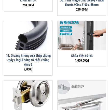
3B. Tấm Magie Oxit (Mgo) – Kích
Khóa Sàn 3A
thước 900 x 2100 x 48mm
210,000
₫
230,000
₫
1B. Gioăng khung cửa thép chống
Khóa điện tử K3
cháy ( loại không có chất chống
1,000,000
₫
cháy )
7,000
₫