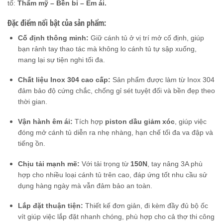
tố:
Thẩm mỹ – Bền bỉ – Êm ái.
Đặc điểm nổi bật của sản phẩm:
Cố định thông minh:
Giữ cánh tủ ở vị trí mở cố định, giúp
bạn rảnh tay thao tác mà không lo cánh tủ tự sập xuống,
mang lại sự tiện nghi tối đa.
Chất liệu Inox 304 cao cấp:
Sản phẩm được làm từ Inox 304
đảm bảo độ cứng chắc, chống gỉ sét tuyệt đối và bền đẹp theo
thời gian.
Vận hành êm ái:
Tích hợp
piston dầu giảm xóc
, giúp việc
đóng mở cánh tủ diễn ra nhẹ nhàng, hạn chế tối đa va đập và
tiếng ồn.
Chịu tải mạnh mẽ:
Với tải trọng từ
150N
, tay nâng 3A phù
hợp cho nhiều loại cánh tủ trên cao, đáp ứng tốt nhu cầu sử
dụng hàng ngày mà vẫn đảm bảo an toàn.
Lắp đặt thuận tiện:
Thiết kế đơn giản, đi kèm đầy đủ bộ ốc
vít giúp việc lắp đặt nhanh chóng, phù hợp cho cả thợ thi công