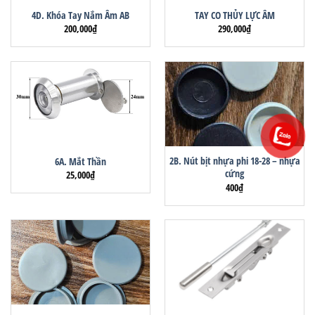
4D. Khóa Tay Nắm Âm AB
TAY CO THỦY LỰC ÂM
200,000
₫
290,000
₫
2B. Nút bịt nhựa phi 18-28 – nhựa
6A. Mắt Thần
cứng
25,000
₫
400
₫