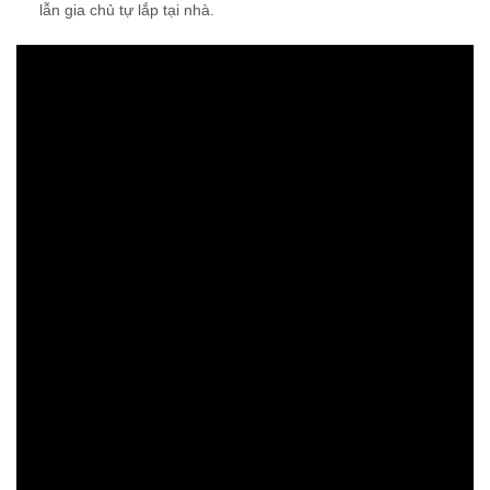
lẫn gia chủ tự lắp tại nhà.