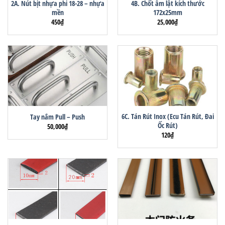
2A. Nút bịt nhựa phi 18-28 – nhựa
4B. Chốt âm lật kích thước
mền
172x25mm
450
₫
25,000
₫
6C. Tán Rút Inox (Ecu Tán Rút, Đai
Tay nắm Pull – Push
Ốc Rút)
50,000
₫
120
₫