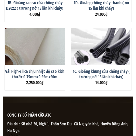
1B. Gioăng cao su cửa chống cháy
1D. Gioăng chống cháy thanh ( nở
D20x2 ( trương nở 15 lần khi cháy)
15 lần khi cháy)
4,000
₫
24,000
₫
Vải High-Silica chịu nhiệt độ cao kích
1C. Gioăng khung cửa chống cháy (
thước 0.75mmx0.92mx50m
trương nở 15 lần khi cháy)
2,250,000
₫
14,000
₫
CÔNG TY CỔ PHẦN CỬA ATC
Địa chỉ : Số nhà 30, Ngõ 1, Thôn Sơn Du, Xã Nguyên Khê, Huyện Đông Anh,
Hà Nội.