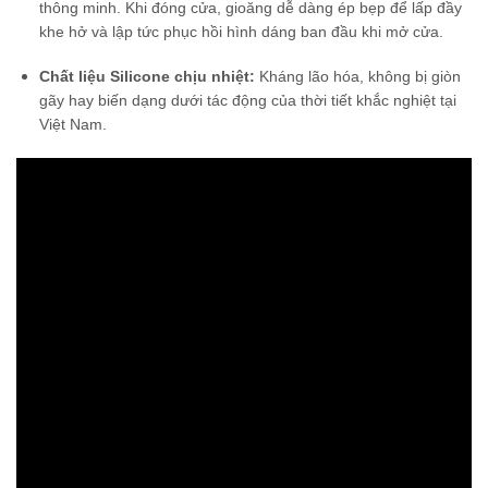
thông minh. Khi đóng cửa, gioăng dễ dàng ép bẹp để lấp đầy
khe hở và lập tức phục hồi hình dáng ban đầu khi mở cửa.
Chất liệu Silicone chịu nhiệt:
Kháng lão hóa, không bị giòn
gãy hay biến dạng dưới tác động của thời tiết khắc nghiệt tại
Việt Nam.