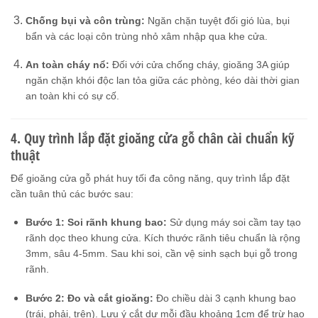
Chống bụi và côn trùng:
Ngăn chặn tuyệt đối gió lùa, bụi
bẩn và các loại côn trùng nhỏ xâm nhập qua khe cửa.
An toàn cháy nổ:
Đối với cửa chống cháy, gioăng 3A giúp
ngăn chặn khói độc lan tỏa giữa các phòng, kéo dài thời gian
an toàn khi có sự cố.
4. Quy trình lắp đặt gioăng cửa gỗ chân cài chuẩn kỹ
thuật
Để gioăng cửa gỗ phát huy tối đa công năng, quy trình lắp đặt
cần tuân thủ các bước sau:
Bước 1: Soi rãnh khung bao:
Sử dụng máy soi cầm tay tạo
rãnh dọc theo khung cửa. Kích thước rãnh tiêu chuẩn là rộng
3mm, sâu 4-5mm. Sau khi soi, cần vệ sinh sạch bụi gỗ trong
rãnh.
Bước 2: Đo và cắt gioăng:
Đo chiều dài 3 cạnh khung bao
(trái, phải, trên). Lưu ý cắt dư mỗi đầu khoảng 1cm để trừ hao