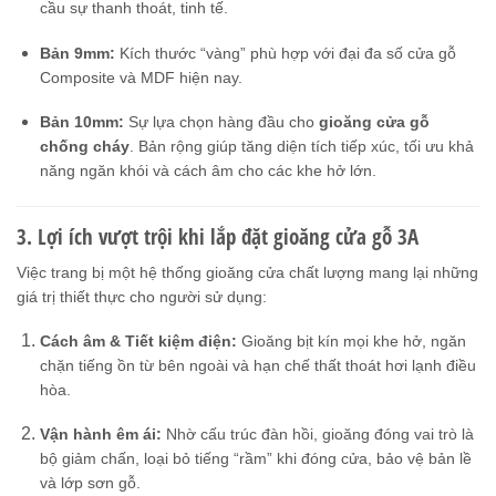
cầu sự thanh thoát, tinh tế.
Bản 9mm:
Kích thước “vàng” phù hợp với đại đa số cửa gỗ
Composite và MDF hiện nay.
Bản 10mm:
Sự lựa chọn hàng đầu cho
gioăng cửa gỗ
chống cháy
. Bản rộng giúp tăng diện tích tiếp xúc, tối ưu khả
năng ngăn khói và cách âm cho các khe hở lớn.
3. Lợi ích vượt trội khi lắp đặt gioăng cửa gỗ 3A
Việc trang bị một hệ thống gioăng cửa chất lượng mang lại những
giá trị thiết thực cho người sử dụng:
Cách âm & Tiết kiệm điện:
Gioăng bịt kín mọi khe hở, ngăn
chặn tiếng ồn từ bên ngoài và hạn chế thất thoát hơi lạnh điều
hòa.
Vận hành êm ái:
Nhờ cấu trúc đàn hồi, gioăng đóng vai trò là
bộ giảm chấn, loại bỏ tiếng “rầm” khi đóng cửa, bảo vệ bản lề
và lớp sơn gỗ.