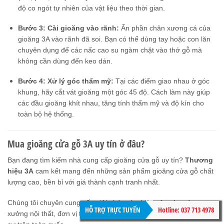
độ co ngót tự nhiên của vật liệu theo thời gian.
Bước 3: Cài gioăng vào rãnh:
Ấn phần chân xương cá của
gioăng 3A vào rãnh đã soi. Bạn có thể dùng tay hoặc con lăn
chuyên dụng để các nấc cao su ngàm chặt vào thớ gỗ mà
không cần dùng đến keo dán.
Bước 4: Xử lý góc thẩm mỹ:
Tại các điểm giao nhau ở góc
khung, hãy cắt vát gioăng một góc 45 độ. Cách làm này giúp
các đầu gioăng khít nhau, tăng tính thẩm mỹ và độ kín cho
toàn bộ hệ thống.
Mua gioăng cửa gỗ 3A uy tín ở đâu?
Bạn đang tìm kiếm nhà cung cấp gioăng cửa gỗ uy tín?
Thương
hiệu 3A
cam kết mang đến những sản phẩm gioăng cửa gỗ chất
lượng cao, bền bỉ với giá thành cạnh tranh nhất.
Chúng tôi chuyên cung cấp giải pháp phụ kiện cửa cho các
HỖ TRỢ TRỰC TUYẾN
Hotline: 037 713 4978
xưởng nội thất, đơn vị thi công cửa gỗ Composite và dự án chung