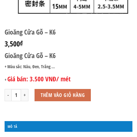
Gioăng Cửa Gỗ – K6
3,500
₫
Gioăng Cửa Gỗ – K6
+ Màu sắc: Nâu, Đen, Trắng …
Giá bán: 3.500 VNĐ/ mét
+
Gioăng Cửa Gỗ – K6 số lượng
THÊM VÀO GIỎ HÀNG
MÔ TẢ