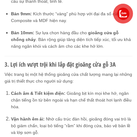
cầu sự thanh thoát, tinh tế.
Bản 9mm:
Kích thước “vàng” phù hợp với đại đa số cửa gỗ
Composite và MDF hiện nay.
Bản 10mm:
Sự lựa chọn hàng đầu cho
gioăng cửa gỗ
chống cháy
. Bản rộng giúp tăng diện tích tiếp xúc, tối ưu khả
năng ngăn khói và cách âm cho các khe hở lớn.
3. Lợi ích vượt trội khi lắp đặt gioăng cửa gỗ 3A
Việc trang bị một hệ thống gioăng cửa chất lượng mang lại những
giá trị thiết thực cho người sử dụng:
Cách âm & Tiết kiệm điện:
Gioăng bịt kín mọi khe hở, ngăn
chặn tiếng ồn từ bên ngoài và hạn chế thất thoát hơi lạnh điều
hòa.
Vận hành êm ái:
Nhờ cấu trúc đàn hồi, gioăng đóng vai trò là
bộ giảm chấn, loại bỏ tiếng “rầm” khi đóng cửa, bảo vệ bản lề
và lớp sơn gỗ.