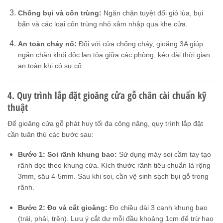
Chống bụi và côn trùng:
Ngăn chặn tuyệt đối gió lùa, bụi
bẩn và các loại côn trùng nhỏ xâm nhập qua khe cửa.
An toàn cháy nổ:
Đối với cửa chống cháy, gioăng 3A giúp
ngăn chặn khói độc lan tỏa giữa các phòng, kéo dài thời gian
an toàn khi có sự cố.
4. Quy trình lắp đặt gioăng cửa gỗ chân cài chuẩn kỹ
thuật
Để gioăng cửa gỗ phát huy tối đa công năng, quy trình lắp đặt
cần tuân thủ các bước sau:
Bước 1: Soi rãnh khung bao:
Sử dụng máy soi cầm tay tạo
rãnh dọc theo khung cửa. Kích thước rãnh tiêu chuẩn là rộng
3mm, sâu 4-5mm. Sau khi soi, cần vệ sinh sạch bụi gỗ trong
rãnh.
Bước 2: Đo và cắt gioăng:
Đo chiều dài 3 cạnh khung bao
(trái, phải, trên). Lưu ý cắt dư mỗi đầu khoảng 1cm để trừ hao