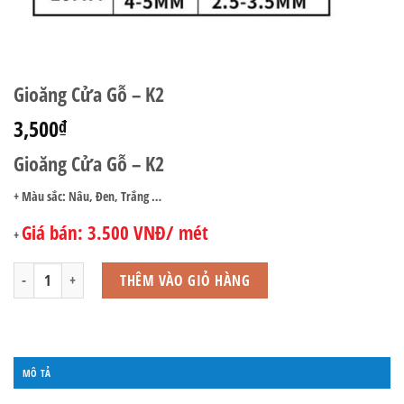
Gioăng Cửa Gỗ – K2
3,500
₫
Gioăng Cửa Gỗ – K2
+ Màu sắc: Nâu, Đen, Trắng …
Giá bán: 3.500 VNĐ/ mét
+
Gioăng Cửa Gỗ – K2 số lượng
THÊM VÀO GIỎ HÀNG
MÔ TẢ