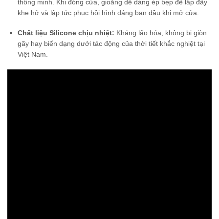
thông minh. Khi đóng cửa, gioăng dễ dàng ép bẹp để lấp đầy
khe hở và lập tức phục hồi hình dáng ban đầu khi mở cửa.
Chất liệu Silicone chịu nhiệt:
Kháng lão hóa, không bị giòn
gãy hay biến dạng dưới tác động của thời tiết khắc nghiệt tại
Việt Nam.