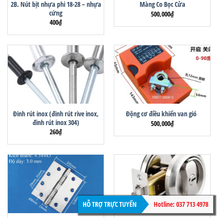
2B. Nút bịt nhựa phi 18-28 – nhựa
Màng Co Bọc Cửa
cứng
500,000
₫
400
₫
Đinh rút inox (đinh rút rive inox,
Động cơ điều khiển van gió
đinh rút inox 304)
500,000
₫
260
₫
HỖ TRỢ TRỰC TUYẾN
Hotline: 037 713 4978