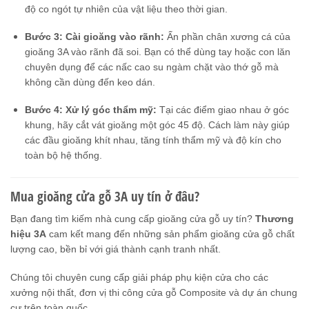
độ co ngót tự nhiên của vật liệu theo thời gian.
Bước 3: Cài gioăng vào rãnh:
Ấn phần chân xương cá của
gioăng 3A vào rãnh đã soi. Bạn có thể dùng tay hoặc con lăn
chuyên dụng để các nấc cao su ngàm chặt vào thớ gỗ mà
không cần dùng đến keo dán.
Bước 4: Xử lý góc thẩm mỹ:
Tại các điểm giao nhau ở góc
khung, hãy cắt vát gioăng một góc 45 độ. Cách làm này giúp
các đầu gioăng khít nhau, tăng tính thẩm mỹ và độ kín cho
toàn bộ hệ thống.
Mua gioăng cửa gỗ 3A uy tín ở đâu?
Bạn đang tìm kiếm nhà cung cấp gioăng cửa gỗ uy tín?
Thương
hiệu 3A
cam kết mang đến những sản phẩm gioăng cửa gỗ chất
lượng cao, bền bỉ với giá thành cạnh tranh nhất.
Chúng tôi chuyên cung cấp giải pháp phụ kiện cửa cho các
xưởng nội thất, đơn vị thi công cửa gỗ Composite và dự án chung
cư trên toàn quốc.