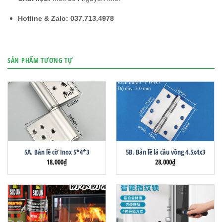
Hotline & Zalo:
037.713.4978
SẢN PHẨM TƯƠNG TỰ
5A. Bản lề cờ Inox 5*4*3
5B. Bản lề lá cầu vồng 4.5x4x3
18,000
₫
28,000
₫