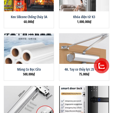
Keo Silicone Chống Cháy 3A
Khóa điện tử K3
60,000
₫
1,000,000
₫
Màng Co Bọc Cửa
4A. Tay co thủy lực 25 – 80kg
500,000
₫
75,000
₫