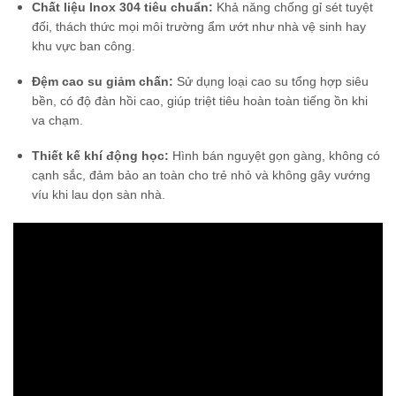
Chất liệu Inox 304 tiêu chuẩn:
Khả năng chống gỉ sét tuyệt
đối, thách thức mọi môi trường ẩm ướt như nhà vệ sinh hay
khu vực ban công.
Đệm cao su giảm chấn:
Sử dụng loại cao su tổng hợp siêu
bền, có độ đàn hồi cao, giúp triệt tiêu hoàn toàn tiếng ồn khi
va chạm.
Thiết kế khí động học:
Hình bán nguyệt gọn gàng, không có
cạnh sắc, đảm bảo an toàn cho trẻ nhỏ và không gây vướng
víu khi lau dọn sàn nhà.