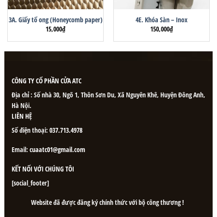
3A. Giấy tổ ong (Honeycomb paper)
4E. Khóa Sàn – Inox
15,000
₫
150,000
₫
CÔNG TY CỔ PHẦN CỬA ATC
Địa chỉ : Số nhà 30, Ngõ 1, Thôn Sơn Du, Xã Nguyên Khê, Huyện Đông Anh,
Hà Nội.
LIÊN HỆ
Số điện thoại:
037.713.4978
Email:
cuaatc01@gmail.com
KẾT NỐI VỚI CHÚNG TÔI
[social_footer]
Website đã được đăng ký chính thức với bộ công thương !