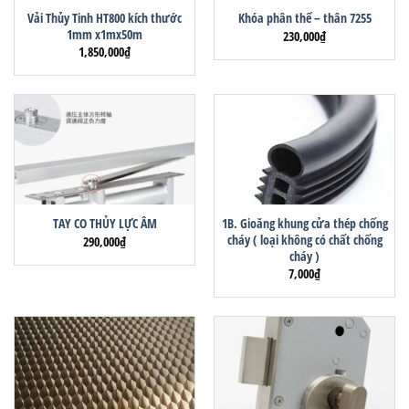
Vải Thủy Tinh HT800 kích thước
Khóa phân thể – thân 7255
1mm x1mx50m
230,000
₫
1,850,000
₫
1B. Gioăng khung cửa thép chống
TAY CO THỦY LỰC ÂM
cháy ( loại không có chất chống
290,000
₫
cháy )
7,000
₫