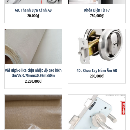
6B. Thanh Lựa Cánh AB
Khóa Điện Tử F7
20,000
₫
780,000
₫
Vải High-Silica chịu nhiệt độ cao kích
4D. Khóa Tay Nắm Âm AB
thước 0.75mmx0.92mx50m
200,000
₫
2,250,000
₫