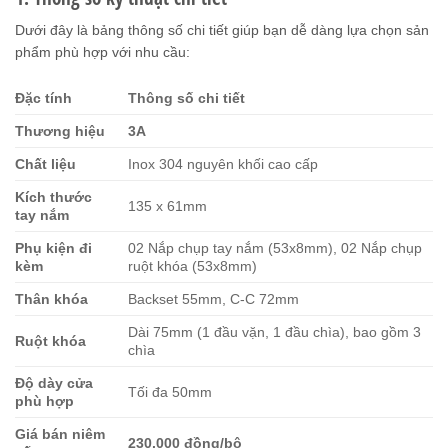
Dưới đây là bảng thông số chi tiết giúp bạn dễ dàng lựa chọn sản
phẩm phù hợp với nhu cầu:
Đặc tính
Thông số chi tiết
Thương hiệu
3A
Chất liệu
Inox 304 nguyên khối cao cấp
Kích thước
135 x 61mm
tay nắm
Phụ kiện đi
02 Nắp chụp tay nắm (53x8mm), 02 Nắp chụp
kèm
ruột khóa (53x8mm)
Thân khóa
Backset 55mm, C-C 72mm
Dài 75mm (1 đầu vặn, 1 đầu chìa), bao gồm 3
Ruột khóa
chìa
Độ dày cửa
Tối đa 50mm
phù hợp
Giá bán niêm
230.000 đồng/bộ