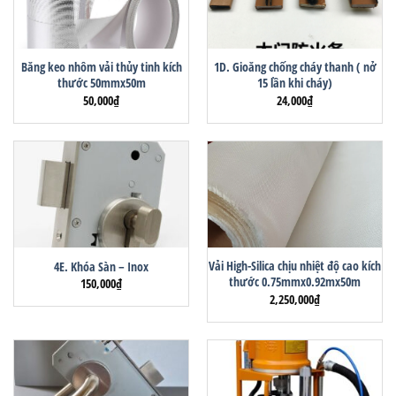
Băng keo nhôm vải thủy tinh kích
1D. Gioăng chống cháy thanh ( nở
thước 50mmx50m
15 lần khi cháy)
50,000
₫
24,000
₫
Vải High-Silica chịu nhiệt độ cao kích
4E. Khóa Sàn – Inox
thước 0.75mmx0.92mx50m
150,000
₫
2,250,000
₫