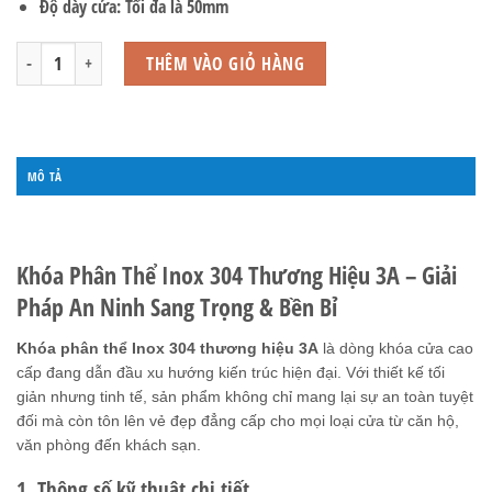
Độ dày cửa: Tối đa là 50mm
Khóa phân thể - thân 7255 số lượng
THÊM VÀO GIỎ HÀNG
MÔ TẢ
ĐÁNH GIÁ (0)
Khóa Phân Thể Inox 304 Thương Hiệu 3A – Giải
Pháp An Ninh Sang Trọng & Bền Bỉ
Khóa phân thể Inox 304 thương hiệu 3A
là dòng khóa cửa cao
cấp đang dẫn đầu xu hướng kiến trúc hiện đại. Với thiết kế tối
giản nhưng tinh tế, sản phẩm không chỉ mang lại sự an toàn tuyệt
đối mà còn tôn lên vẻ đẹp đẳng cấp cho mọi loại cửa từ căn hộ,
văn phòng đến khách sạn.
1. Thông số kỹ thuật chi tiết