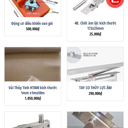
4B. Chốt âm lật kích thước
Động cơ điều khiển van gió
172x25mm
500,000
₫
25,000
₫
Vải Thủy Tinh HT800 kích thước
TAY CO THỦY LỰC ÂM
1mm x1mx50m
290,000
₫
1,850,000
₫