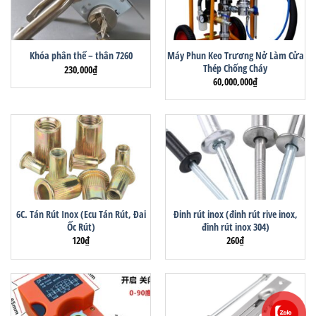
Máy Phun Keo Trương Nở Làm Cửa
Khóa phân thể – thân 7260
Thép Chống Cháy
230,000
₫
60,000,000
₫
6C. Tán Rút Inox (Ecu Tán Rút, Đai
Đinh rút inox (đinh rút rive inox,
Ốc Rút)
đinh rút inox 304)
120
₫
260
₫