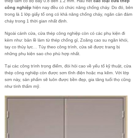
thép tấm có độ dày 0.8 đến 1.2 mm. Hầu hết
các loại cửa thép
công nghiệp
hiện nay đều có chức năng chống cháy. Do đó, bên
trong là 1 lớp giấy tổ ong có khả năng chống cháy, ngăn cản đám
cháy trong 1 thời gian nhất định.
Ngoài cánh cửa, cửa thép công nghiệp còn có các phụ kiện đi
kèm như: bản lề làm từ thép chống gỉ, Zoăng cao su ngăn khói,
tay co thủy lực… Tùy theo công trình, cửa sẽ được trang bị
những phụ kiện sao cho phù hợp nhất.
Tại các công trình trọng điểm, đòi hỏi cao về yếu tố kỹ thuật, cửa
thép công nghiệp còn được sơn tĩnh điện hoặc mạ kẽm. Với lớp
sơn này, sản phẩm sẽ luôn được bền đẹp, gia tăng tuổi thọ cũng
như tính thẩm mỹ.