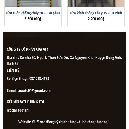
Cửa cuốn chống cháy 30 – 120 phút
Cửa kính Chống Cháy 15 – 90 Phút
3,500,000
₫
2,700,000
₫
CÔNG TY CỔ PHẦN CỬA ATC
Địa chỉ : Số nhà 30, Ngõ 1, Thôn Sơn Du, Xã Nguyên Khê, Huyện Đông Anh,
Hà Nội.
LIÊN HỆ
Số điện thoại:
037.713.4978
Email:
cuaatc01@gmail.com
KẾT NỐI VỚI CHÚNG TÔI
[social_footer]
Website đã được đăng ký chính thức với bộ công thương !