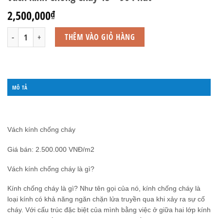
2,500,000
₫
Vách kính Chống Cháy 15 - 90 Phút số lượng
THÊM VÀO GIỎ HÀNG
MÔ TẢ
ĐÁNH GIÁ (0)
Vách kính chống cháy
Giá bán: 2.500.000 VNĐ/m2
Vách kính chống cháy là gì?
Kính chống cháy là gì? Như tên gọi của nó, kính chống cháy là
loại kính có khả năng ngăn chặn lửa truyền qua khi xảy ra sự cố
cháy. Với cấu trúc đặc biệt của mình bằng việc ở giữa hai lớp kính