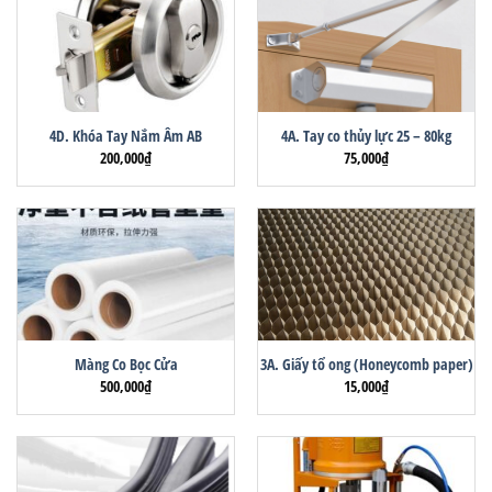
4D. Khóa Tay Nắm Âm AB
4A. Tay co thủy lực 25 – 80kg
200,000
₫
75,000
₫
Màng Co Bọc Cửa
3A. Giấy tổ ong (Honeycomb paper)
500,000
₫
15,000
₫