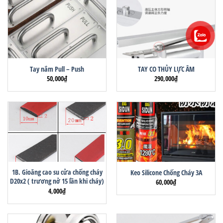
Tay nắm Pull – Push
TAY CO THỦY LỰC ÂM
50,000
₫
290,000
₫
1B. Gioăng cao su cửa chống cháy
Keo Silicone Chống Cháy 3A
D20x2 ( trương nở 15 lần khi cháy)
60,000
₫
4,000
₫