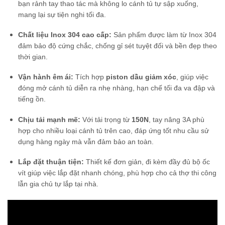
bạn rảnh tay thao tác mà không lo cánh tủ tự sập xuống,
mang lại sự tiện nghi tối đa.
Chất liệu Inox 304 cao cấp:
Sản phẩm được làm từ Inox 304
đảm bảo độ cứng chắc, chống gỉ sét tuyệt đối và bền đẹp theo
thời gian.
Vận hành êm ái:
Tích hợp
piston dầu giảm xóc
, giúp việc
đóng mở cánh tủ diễn ra nhẹ nhàng, hạn chế tối đa va đập và
tiếng ồn.
Chịu tải mạnh mẽ:
Với tải trọng từ
150N
, tay nâng 3A phù
hợp cho nhiều loại cánh tủ trên cao, đáp ứng tốt nhu cầu sử
dụng hàng ngày mà vẫn đảm bảo an toàn.
Lắp đặt thuận tiện:
Thiết kế đơn giản, đi kèm đầy đủ bộ ốc
vít giúp việc lắp đặt nhanh chóng, phù hợp cho cả thợ thi công
lẫn gia chủ tự lắp tại nhà.