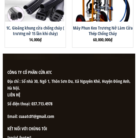
1C. Gioăng khung cửa chống cháy (
Máy Phun Keo Trương Nở Làm Cửa
trương nở 15 lần khi cháy)
Thép Chống Cháy
14,000
₫
60,000,000
₫
CÔNG TY CỔ PHẦN CỬA ATC
Địa chỉ : Số nhà 30, Ngõ 1, Thôn Sơn Du, Xã Nguyên Khê, Huyện Đông Anh,
Hà Nội.
LIÊN HỆ
Số điện thoại:
037.713.4978
Email:
cuaatc01@gmail.com
KẾT NỐI VỚI CHÚNG TÔI
[social_footer]