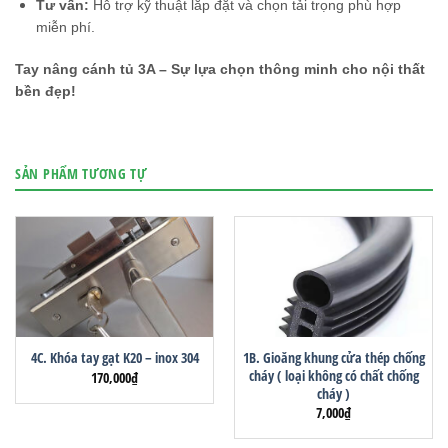
Tư vấn:
Hỗ trợ kỹ thuật lắp đặt và chọn tải trọng phù hợp
miễn phí.
Tay nâng cánh tủ 3A – Sự lựa chọn thông minh cho nội thất
bền đẹp!
SẢN PHẨM TƯƠNG TỰ
1B. Gioăng khung cửa thép chống
4C. Khóa tay gạt K20 – inox 304
cháy ( loại không có chất chống
170,000
₫
cháy )
7,000
₫