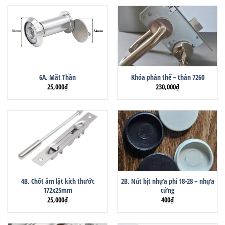
6A. Mắt Thần
Khóa phân thể – thân 7260
25,000
₫
230,000
₫
4B. Chốt âm lật kích thước
2B. Nút bịt nhựa phi 18-28 – nhựa
172x25mm
cứng
25,000
₫
400
₫