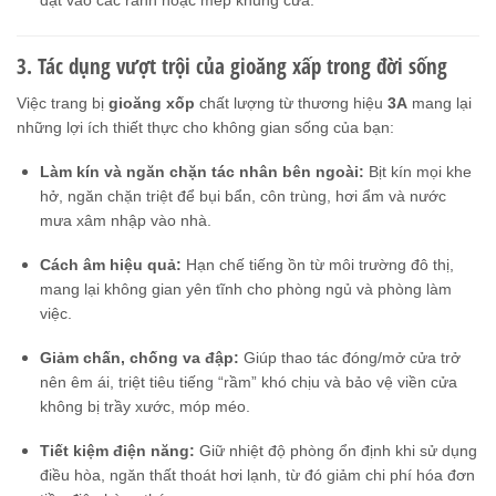
đặt vào các rãnh hoặc mép khung cửa.
3. Tác dụng vượt trội của gioăng xấp trong đời sống
Việc trang bị
gioăng xốp
chất lượng từ thương hiệu
3A
mang lại
những lợi ích thiết thực cho không gian sống của bạn:
Làm kín và ngăn chặn tác nhân bên ngoài:
Bịt kín mọi khe
hở, ngăn chặn triệt để bụi bẩn, côn trùng, hơi ẩm và nước
mưa xâm nhập vào nhà.
Cách âm hiệu quả:
Hạn chế tiếng ồn từ môi trường đô thị,
mang lại không gian yên tĩnh cho phòng ngủ và phòng làm
việc.
Giảm chấn, chống va đập:
Giúp thao tác đóng/mở cửa trở
nên êm ái, triệt tiêu tiếng “rầm” khó chịu và bảo vệ viền cửa
không bị trầy xước, móp méo.
Tiết kiệm điện năng:
Giữ nhiệt độ phòng ổn định khi sử dụng
điều hòa, ngăn thất thoát hơi lạnh, từ đó giảm chi phí hóa đơn