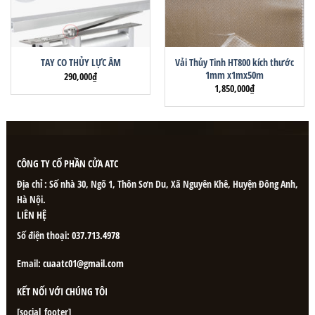
Vải Thủy Tinh HT800 kích thước
TAY CO THỦY LỰC ÂM
1mm x1mx50m
290,000
₫
1,850,000
₫
CÔNG TY CỔ PHẦN CỬA ATC
Địa chỉ : Số nhà 30, Ngõ 1, Thôn Sơn Du, Xã Nguyên Khê, Huyện Đông Anh,
Hà Nội.
LIÊN HỆ
Số điện thoại:
037.713.4978
Email:
cuaatc01@gmail.com
KẾT NỐI VỚI CHÚNG TÔI
[social_footer]