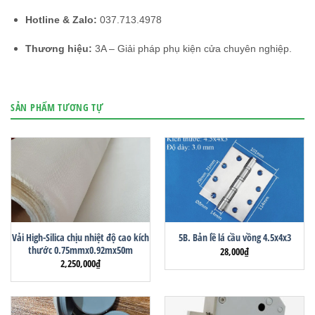
Hotline & Zalo:
037.713.4978
Thương hiệu:
3A – Giải pháp phụ kiện cửa chuyên nghiệp.
SẢN PHẨM TƯƠNG TỰ
Vải High-Silica chịu nhiệt độ cao kích
5B. Bản lề lá cầu vồng 4.5x4x3
thước 0.75mmx0.92mx50m
28,000
₫
2,250,000
₫