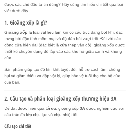
được các chủ đầu tư tin dùng? Hãy cùng tìm hiểu chi tiết qua bài
viết dưới đây.
1. Gioăng xốp là gì?
Gioăng xốp
là loại vật liệu làm kín có cấu trúc dạng bọt khí, đặc
trưng bởi đặc tính mềm mại và độ đàn hồi vượt trội. Đối với các
dòng cửa hiện đại (đặc biệt là cửa thép vân gỗ), gioăng xốp được
thiết kế chuyên dụng để lắp vào các khe hở giữa cánh và khung
cửa.
Sản phẩm giúp tạo độ kín khít tuyệt đối, hỗ trợ cách âm, chống
bụi và giảm thiểu va đập vật lý, giúp bảo vệ tuổi thọ cho bộ cửa
của bạn.
2. Cấu tạo và phân loại gioăng xốp thương hiệu 3A
Để đạt được hiệu quả tối ưu, gioăng xốp
3A
được nghiên cứu với
cấu trúc đa lớp chịu lực và chịu nhiệt tốt:
Cấu tạo chi tiết