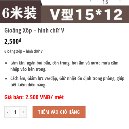
Gioăng Xốp – hình chữ V
2,500
₫
Gioăng Xốp – hình chữ V
Làm kín, ngăn bụi bẩn, côn trùng, hơi ẩm và nước mưa xâm
nhập vào bên trong.
Cách âm, Giảm lực va/đập, Giữ nhiệt ổn định trong phòng, giúp
tiết kiệm điện năng.
Giá bán: 2.500 VNĐ/ mét
Gioăng Xốp – hình chữ V số lượng
THÊM VÀO GIỎ HÀNG