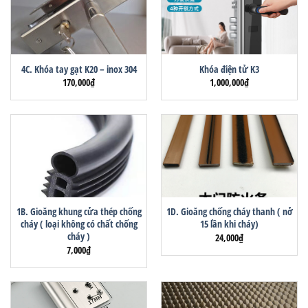
4C. Khóa tay gạt K20 – inox 304
Khóa điện tử K3
170,000
₫
1,000,000
₫
1B. Gioăng khung cửa thép chống
1D. Gioăng chống cháy thanh ( nở
cháy ( loại không có chất chống
15 lần khi cháy)
cháy )
24,000
₫
7,000
₫