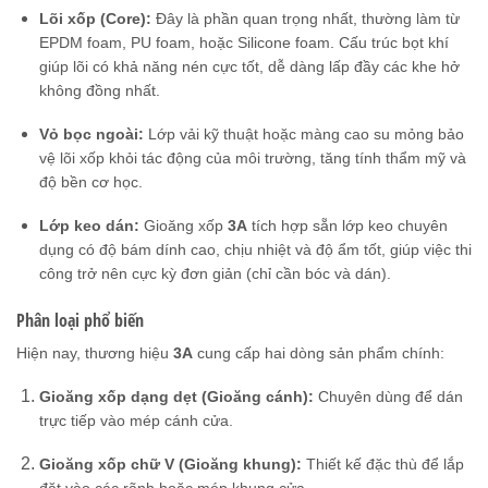
Lõi xốp (Core):
Đây là phần quan trọng nhất, thường làm từ
EPDM foam, PU foam, hoặc Silicone foam. Cấu trúc bọt khí
giúp lõi có khả năng nén cực tốt, dễ dàng lấp đầy các khe hở
không đồng nhất.
Vỏ bọc ngoài:
Lớp vải kỹ thuật hoặc màng cao su mỏng bảo
vệ lõi xốp khỏi tác động của môi trường, tăng tính thẩm mỹ và
độ bền cơ học.
Lớp keo dán:
Gioăng xốp
3A
tích hợp sẵn lớp keo chuyên
dụng có độ bám dính cao, chịu nhiệt và độ ẩm tốt, giúp việc thi
công trở nên cực kỳ đơn giản (chỉ cần bóc và dán).
Phân loại phổ biến
Hiện nay, thương hiệu
3A
cung cấp hai dòng sản phẩm chính:
Gioăng xốp dạng dẹt (Gioăng cánh):
Chuyên dùng để dán
trực tiếp vào mép cánh cửa.
Gioăng xốp chữ V (Gioăng khung):
Thiết kế đặc thù để lắp