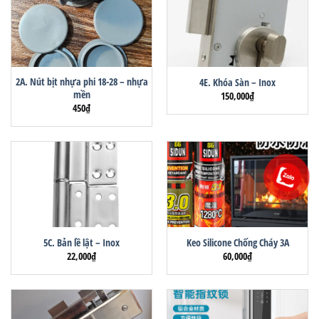
2A. Nút bịt nhựa phi 18-28 – nhựa
4E. Khóa Sàn – Inox
mền
150,000
₫
450
₫
5C. Bản lề lật – Inox
Keo Silicone Chống Cháy 3A
22,000
₫
60,000
₫