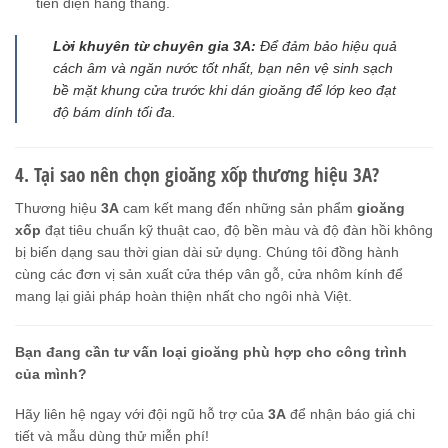
tiền điện hàng tháng.
Lời khuyên từ chuyên gia 3A:
Để đảm bảo hiệu quả
cách âm và ngăn nước tốt nhất, bạn nên vệ sinh sạch
bề mặt khung cửa trước khi dán gioăng để lớp keo đạt
độ bám dính tối đa.
4. Tại sao nên chọn gioăng xốp thương hiệu 3A?
Thương hiệu
3A
cam kết mang đến những sản phẩm
gioăng
xốp
đạt tiêu chuẩn kỹ thuật cao, độ bền màu và độ đàn hồi không
bị biến dạng sau thời gian dài sử dụng. Chúng tôi đồng hành
cùng các đơn vị sản xuất cửa thép vân gỗ, cửa nhôm kính để
mang lại giải pháp hoàn thiện nhất cho ngôi nhà Việt.
Bạn đang cần tư vấn loại gioăng phù hợp cho công trình
của mình?
Hãy liên hệ ngay với đội ngũ hỗ trợ của
3A
để nhận báo giá chi
tiết và mẫu dùng thử miễn phí!