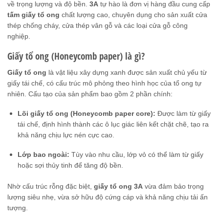
về trọng lượng và độ bền.
3A
tự hào là đơn vị hàng đầu cung cấp
tấm giấy tổ ong
chất lượng cao, chuyên dụng cho sản xuất cửa
thép chống cháy, cửa thép vân gỗ và các loại cửa gỗ công
nghiệp.
Giấy tổ ong (Honeycomb paper) là gì?
Giấy tổ ong
là vật liệu xây dựng xanh được sản xuất chủ yếu từ
giấy tái chế, có cấu trúc mô phỏng theo hình học của tổ ong tự
nhiên. Cấu tạo của sản phẩm bao gồm 2 phần chính:
Lõi giấy tổ ong (Honeycomb paper core):
Được làm từ giấy
tái chế, định hình thành các ô lục giác liên kết chặt chẽ, tạo ra
khả năng chịu lực nén cực cao.
Lớp bao ngoài:
Tùy vào nhu cầu, lớp vỏ có thể làm từ giấy
hoặc sợi thủy tinh để tăng độ bền.
Nhờ cấu trúc rỗng đặc biệt,
giấy tổ ong 3A
vừa đảm bảo trọng
lượng siêu nhẹ, vừa sở hữu độ cứng cáp và khả năng chịu tải ấn
tượng.