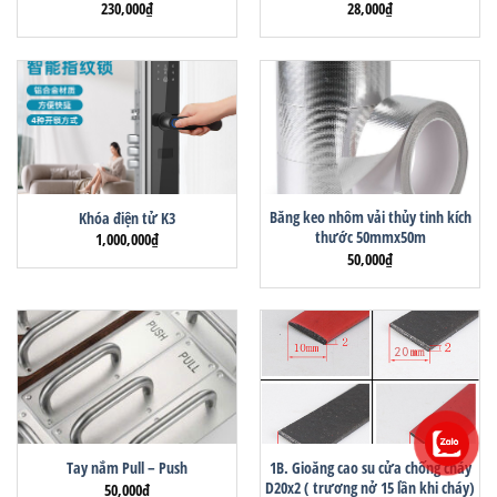
230,000
₫
28,000
₫
Băng keo nhôm vải thủy tinh kích
Khóa điện tử K3
thước 50mmx50m
1,000,000
₫
50,000
₫
1B. Gioăng cao su cửa chống cháy
Tay nắm Pull – Push
D20x2 ( trương nở 15 lần khi cháy)
50,000
₫