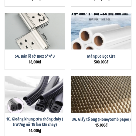
5A. Bản lề cờ Inox 5*4*3
Màng Co Bọc Cửa
18,000
₫
500,000
₫
1C. Gioăng khung cửa chống cháy (
3A. Giấy tổ ong (Honeycomb paper)
trương nở 15 lần khi cháy)
15,000
₫
14,000
₫