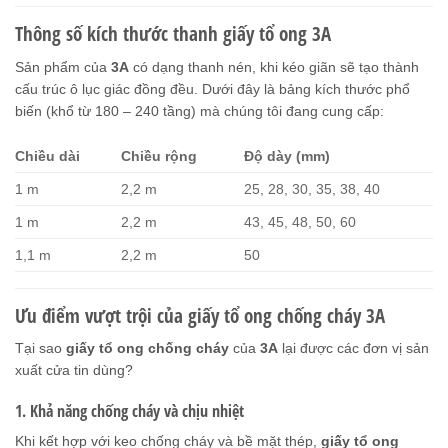
Thông số kích thước thanh giấy tổ ong 3A
Sản phẩm của
3A
có dạng thanh nén, khi kéo giãn sẽ tạo thành
cấu trúc ô lục giác đồng đều. Dưới đây là bảng kích thước phổ
biến (khổ từ 180 – 240 tầng) mà chúng tôi đang cung cấp:
Chiều dài
Chiều rộng
Độ dày (mm)
1 m
2,2 m
25, 28, 30, 35, 38, 40
1 m
2,2 m
43, 45, 48, 50, 60
1,1 m
2,2 m
50
Ưu điểm vượt trội của giấy tổ ong chống cháy 3A
Tại sao
giấy tổ ong chống cháy
của
3A
lại được các đơn vị sản
xuất cửa tin dùng?
1. Khả năng chống cháy và chịu nhiệt
Khi kết hợp với keo chống cháy và bề mặt thép,
giấy tổ ong