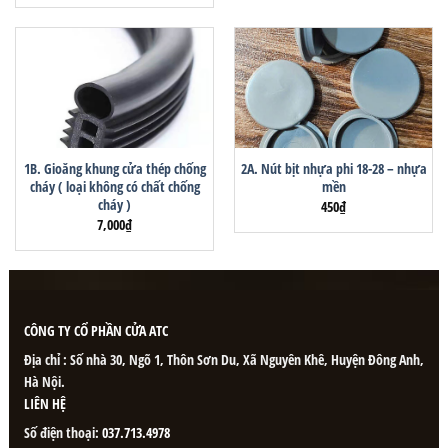
1B. Gioăng khung cửa thép chống
2A. Nút bịt nhựa phi 18-28 – nhựa
cháy ( loại không có chất chống
mền
cháy )
450
₫
7,000
₫
CÔNG TY CỔ PHẦN CỬA ATC
Địa chỉ : Số nhà 30, Ngõ 1, Thôn Sơn Du, Xã Nguyên Khê, Huyện Đông Anh,
Hà Nội.
LIÊN HỆ
Số điện thoại:
037.713.4978