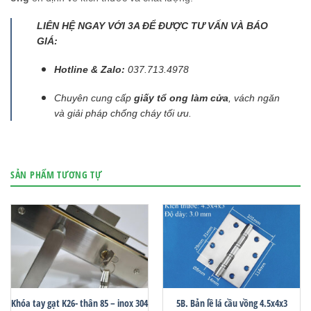
LIÊN HỆ NGAY VỚI 3A ĐỂ ĐƯỢC TƯ VẤN VÀ BÁO
GIÁ:
Hotline & Zalo:
037.713.4978
Chuyên cung cấp
giấy tổ ong làm cửa
, vách ngăn
và giải pháp chống cháy tối ưu.
SẢN PHẨM TƯƠNG TỰ
Khóa tay gạt K26- thân 85 – inox 304
5B. Bản lề lá cầu vồng 4.5x4x3