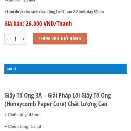
+ Làm được cho cánh cửa: rộng 1 mét, cao 2.2 mét, dày 50mm
Giá bán: 26.000 VNĐ/Thanh
Giấy Tổ Ong 48mm x 1 mét x 2.2 mét số lượng
THÊM VÀO GIỎ HÀNG
MÔ TẢ
ĐÁNH GIÁ (0)
Giấy Tổ Ong 3A – Giải Pháp Lõi Giấy Tổ Ong
(Honeycomb Paper Core) Chất Lượng Cao
+ Chiều dày: 48mm
+ Chiều rộng: 1 mét