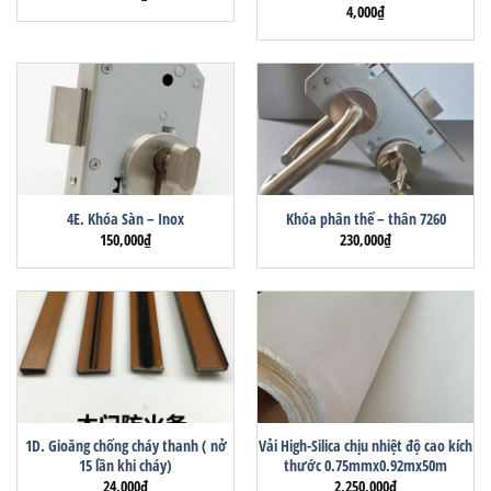
4,000
₫
4E. Khóa Sàn – Inox
Khóa phân thể – thân 7260
150,000
₫
230,000
₫
1D. Gioăng chống cháy thanh ( nở
Vải High-Silica chịu nhiệt độ cao kích
15 lần khi cháy)
thước 0.75mmx0.92mx50m
24,000
₫
2,250,000
₫