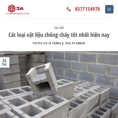
Skip
to
0377134978
content
TIN TỨC
Các loại vật liệu chống cháy tốt nhất hiện nay
POSTED ON
24 THÁNG 8, 2022
BY
ADMIN
24
Th8