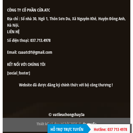
CÔNG TY CỔ PHẦN CỬA ATC
Địa chỉ : Số nhà 30, Ngõ 1, Thôn Sơn Du, Xã Nguyên Khê, Huyện Đông Anh,
Hà Nội.
LIÊN HỆ
Số điện thoại:
037.713.4978
Email:
cuaatc01@gmail.com
KẾT NỐI VỚI CHÚNG TÔI
[social_footer]
Website đã được đăng ký chính thức với bộ công thương !
© vatlieuchongchay3a
Thiết kế và duy trì bởi 2026 ©
dn media
HỖ TRỢ TRỰC TUYẾN
Hotline: 037 713 4978