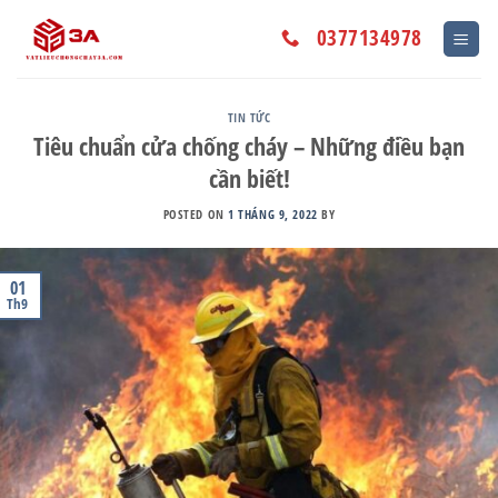
Skip
to
0377134978
content
TIN TỨC
Tiêu chuẩn cửa chống cháy – Những điều bạn
cần biết!
POSTED ON
1 THÁNG 9, 2022
BY
01
Th9